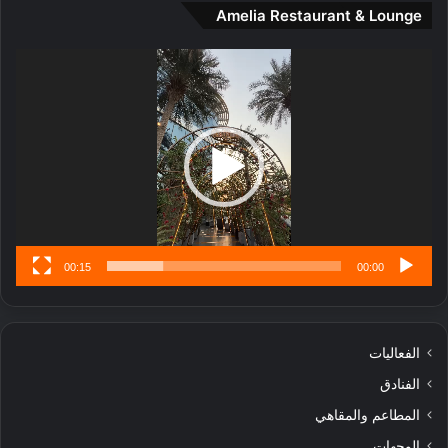
Amelia Restaurant & Lounge
ت
ج
مشغل
ا
الفيديو
ر
ب
ل
ا
تُ
ن
س
ى
00:15
00:00
الفعاليات
الفنادق
المطاعم والمقاهي
الوجهات