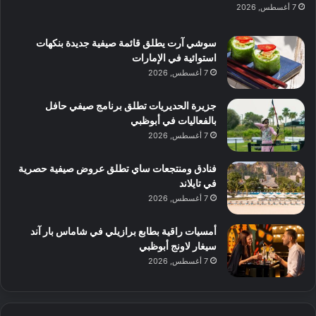
ن
س
7 أغسطس, 2026
ل
د
ش
ت
ي
ب
ا
ك
ه
ي
سوشي آرت يطلق قائمة صيفية جديدة بنكهات
ط
ش
ا
استوائية في الإمارات
ا
ا
ا
7 أغسطس, 2026
ت
ف
ل
م
آ
جزيرة الحديريات تطلق برنامج صيفي حافل
ع
ن
بالفعاليات في أبوظبي
ا
7 أغسطس, 2026
ل
م
و
فنادق ومنتجعات ساي تطلق عروض صيفية حصرية
س
في تايلاند
ط
7 أغسطس, 2026
ا
ل
أمسيات راقية بطابع برازيلي في شاماس بار آند
م
سيغار لاونج أبوظبي
د
7 أغسطس, 2026
ي
ن
ة
و