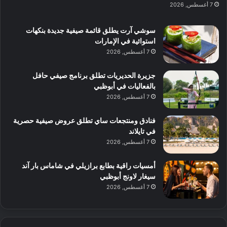
ن
س
7 أغسطس, 2026
ل
د
ش
ت
ي
ب
ا
ك
ه
ي
سوشي آرت يطلق قائمة صيفية جديدة بنكهات
ط
ش
ا
استوائية في الإمارات
ا
ا
ا
7 أغسطس, 2026
ت
ف
ل
م
آ
جزيرة الحديريات تطلق برنامج صيفي حافل
ع
ن
بالفعاليات في أبوظبي
ا
7 أغسطس, 2026
ل
م
و
فنادق ومنتجعات ساي تطلق عروض صيفية حصرية
س
في تايلاند
ط
7 أغسطس, 2026
ا
ل
أمسيات راقية بطابع برازيلي في شاماس بار آند
م
سيغار لاونج أبوظبي
د
7 أغسطس, 2026
ي
ن
ة
و