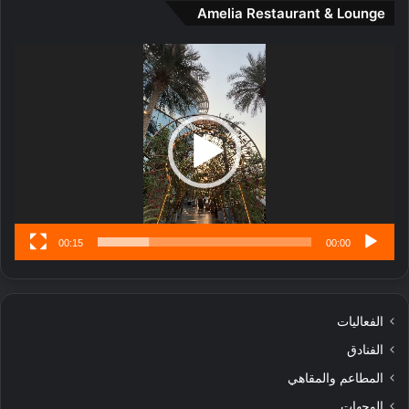
Amelia Restaurant & Lounge
ت
ج
مشغل
ا
الفيديو
ر
ب
ل
ا
تُ
ن
س
ى
00:15
00:00
الفعاليات
الفنادق
المطاعم والمقاهي
الوجهات