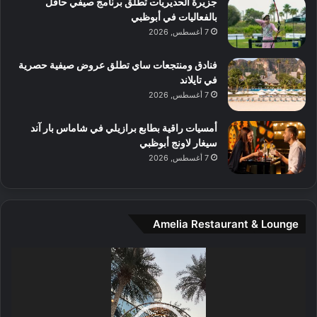
جزيرة الحديريات تطلق برنامج صيفي حافل
ع
ن
بالفعاليات في أبوظبي
ا
7 أغسطس, 2026
ل
م
و
فنادق ومنتجعات ساي تطلق عروض صيفية حصرية
س
في تايلاند
ط
7 أغسطس, 2026
ا
ل
أمسيات راقية بطابع برازيلي في شاماس بار آند
م
سيغار لاونج أبوظبي
د
7 أغسطس, 2026
ي
ن
ة
و
Amelia Restaurant & Lounge
ت
ج
مشغل
ا
الفيديو
ر
ب
ل
ا