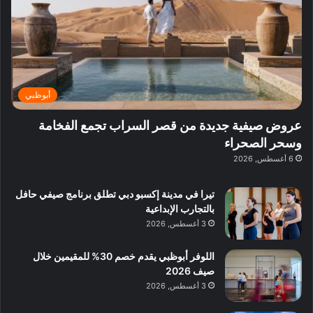
ي
ي
د
ب
ا
ة
ق
و
ي
ل
غ
ل
د
ت
د
ن
ب
ة
ع
ا
ي
د
ر
ئ
ة
ب
ف
ر
ب
ي
أبوظبي
و
ي
ا
:
ا
ة
ل
ا
عروض صيفية جديدة من قصر السراب تجمع الفخامة
ع
ب
ن
س
وسحر الصحراء
ل
د
ش
ت
6 أغسطس, 2026
ي
ب
ا
ك
ه
ي
ط
ش
ا
تيرا في مدينة إكسبو دبي تطلق برنامج صيفي حافل
ا
ا
ا
بالتجارب الإبداعية
ت
ف
ل
3 أغسطس, 2026
م
آ
ع
ن
ا
اللوفر أبوظبي يقدم خصم 30% للمقيمين خلال
ل
صيف 2026
م
3 أغسطس, 2026
و