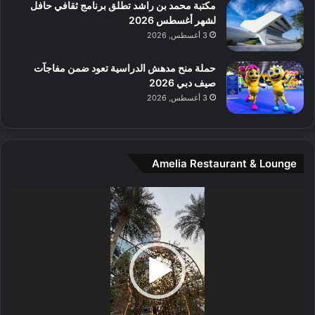
س
مكتبة محمد بن راشد تطلق برنامج ثقافي حافل
ط
لشهر أغسطس 2026
ا
3 أغسطس, 2026
ل
م
حملة منح مدهش الدراسية تعود ضمن مفاجآت
د
صيف دبي 2026
ي
3 أغسطس, 2026
ن
ة
و
ت
Amelia Restaurant & Lounge
ج
ا
ر
مشغل
ب
الفيديو
ل
ا
تُ
ن
س
ى