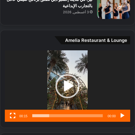
د
بالتجارب الإبداعية
ي
3 أغسطس, 2026
ن
ة
و
ت
Amelia Restaurant & Lounge
ج
ا
ر
مشغل
ب
الفيديو
ل
ا
تُ
ن
س
ى
00:15
00:00