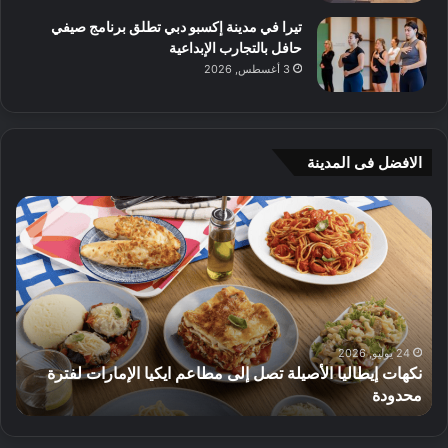
تيرا في مدينة إكسبو دبي تطلق برنامج صيفي
حافل بالتجارب الإبداعية
3 أغسطس, 2026
الافضل فى المدينة
ن
ج
ك
ي
ه
أ
ا
م
ت
ج
إ
ي
ي
ه
ط
و
24 يوليو, 2026
نكهات إيطاليا الأصيلة تصل إلى مطاعم ايكيا الإمارات لفترة
ا
م
محدودة
ا
ل
ت
ي
ق
ا
د