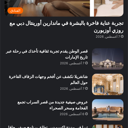
ر
ئ
ة
ب
ف
ر
ب
ي
الفنادق
و
ي
ا
:
ا
ة
ل
ا
تجربة عناية فاخرة بالبشرة في ماندارين أورينتال دبي مع
ع
ب
ن
س
روزي أوزبورن
ل
د
ش
ت
7 أغسطس, 2026
ي
ب
ا
ك
ه
ي
ط
ش
ا
قصر الوطن يقدم تجربة ثقافية تأخذك في رحلة عبر
ا
ا
ا
تاريخ الإمارات
ت
ف
ل
7 أغسطس, 2026
م
آ
ع
ن
ا
شانغريلا تكشف عن أفخم وجهات الزفاف الفاخرة
ل
حول العالم
م
7 أغسطس, 2026
و
س
عروض صيفية جديدة من قصر السراب تجمع
ط
الفخامة وسحر الصحراء
ا
6 أغسطس, 2026
ل
م
تيرا في مدينة إكسبو دبي تطلق برنامج صيفي حافل