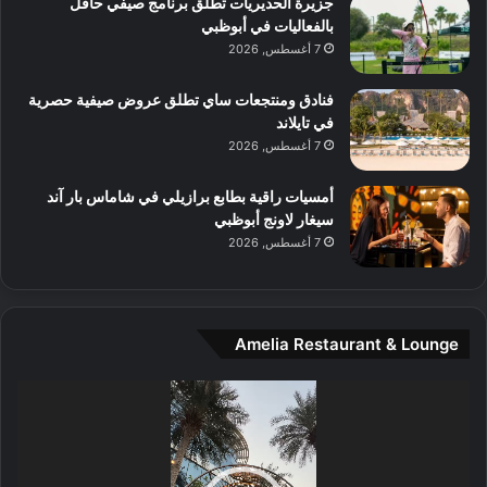
جزيرة الحديريات تطلق برنامج صيفي حافل
ع
ن
بالفعاليات في أبوظبي
ا
7 أغسطس, 2026
ل
م
و
فنادق ومنتجعات ساي تطلق عروض صيفية حصرية
س
في تايلاند
ط
7 أغسطس, 2026
ا
ل
أمسيات راقية بطابع برازيلي في شاماس بار آند
م
سيغار لاونج أبوظبي
د
7 أغسطس, 2026
ي
ن
ة
و
Amelia Restaurant & Lounge
ت
ج
مشغل
ا
الفيديو
ر
ب
ل
ا