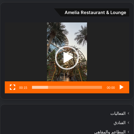
ة
و
Amelia Restaurant & Lounge
ت
ج
مشغل
ا
الفيديو
ر
ب
ل
ا
تُ
ن
س
ى
00:15
00:00
الفعاليات
الفنادق
المطاعم والمقاهي