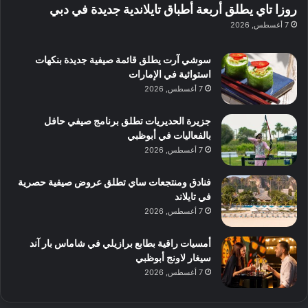
ل
ا
روزا تاي يطلق أربعة أطباق تايلاندية جديدة في دبي
ع
ب
ن
س
7 أغسطس, 2026
ل
د
ش
ت
ي
ب
ا
ك
ه
ي
سوشي آرت يطلق قائمة صيفية جديدة بنكهات
ط
ش
ا
استوائية في الإمارات
ا
ا
ا
7 أغسطس, 2026
ت
ف
ل
م
آ
جزيرة الحديريات تطلق برنامج صيفي حافل
ع
ن
بالفعاليات في أبوظبي
ا
7 أغسطس, 2026
ل
م
و
فنادق ومنتجعات ساي تطلق عروض صيفية حصرية
س
في تايلاند
ط
7 أغسطس, 2026
ا
ل
أمسيات راقية بطابع برازيلي في شاماس بار آند
م
سيغار لاونج أبوظبي
د
7 أغسطس, 2026
ي
ن