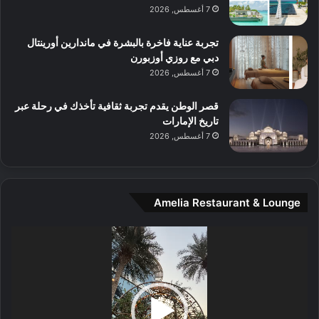
م
7 أغسطس, 2026
و
س
تجربة عناية فاخرة بالبشرة في ماندارين أورينتال
ط
دبي مع روزي أوزبورن
ا
7 أغسطس, 2026
ل
م
قصر الوطن يقدم تجربة ثقافية تأخذك في رحلة عبر
د
تاريخ الإمارات
ي
7 أغسطس, 2026
ن
ة
و
ت
Amelia Restaurant & Lounge
ج
ا
ر
مشغل
ب
الفيديو
ل
ا
تُ
ن