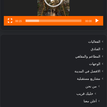
س
ى
00:15
00:00
الفعاليات
الفنادق
المطاعم والمقاهي
الوجهات
الافضل في المدينة
مشاريع مستقبلية
من نحن
خليك قريب
أعلن معنا