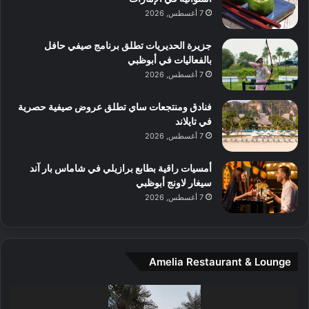
ا
ا
ا
7 أغسطس, 2026
ت
ف
ل
م
آ
جزيرة الحديريات تطلق برنامج صيفي حافل
ع
ن
بالفعاليات في أبوظبي
ا
7 أغسطس, 2026
ل
م
و
فنادق ومنتجعات ساي تطلق عروض صيفية حصرية
س
في تايلاند
ط
7 أغسطس, 2026
ا
ل
أمسيات راقية بطابع برازيلي في شاماس بار آند
م
سيغار لاونج أبوظبي
د
7 أغسطس, 2026
ي
ن
ة
و
Amelia Restaurant & Lounge
ت
ج
مشغل
ا
الفيديو
ر