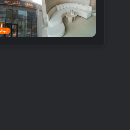
أبوظب
أ
ف
ض
ل
5
م
ت
18 مايو, 2016
ا
أفضل 5 متاجر
ج
دبي
ر
ع