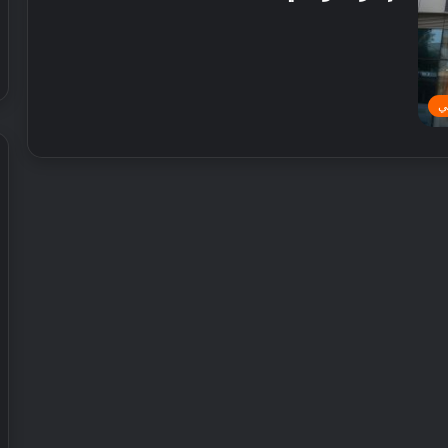
ي
ش
ي
ر
ي
ا
ل
إ
30 يوليو, 2026
م
 عطور محلية الصنع في
شيري الإمارات تطلق عروض صيفية
ا
حصرية على سيارات SUV
ر
ا