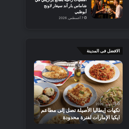
شاماس بار آند سيغار لاونج
أبوظبي
7 أغسطس, 2026
الافضل فى المدينة
ن
ج
ك
ي
ه
أ
ا
م
ت
ج
إ
ي
ي
ه
24 يوليو, 2026
8 يوليو, 2026
ط
و
نكهات إيطاليا الأصيلة تصل إلى مطاعم
جي أم جي هوم
ا
م
ايكيا الإمارات لفترة محدودة
تصل إلى 70% على الأثاث
ل
ت
ي
ق