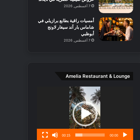
ط
7 أغسطس, 2026
ا
ل
أمسيات راقية بطابع برازيلي في
م
شاماس بار آند سيغار لاونج
د
أبوظبي
ي
7 أغسطس, 2026
ن
ة
و
ت
ج
ا
Amelia Restaurant & Lounge
ر
ب
مشغل
ل
الفيديو
ا
تُ
ن
س
ى
00:15
00:00