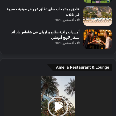
م
و
فنادق ومنتجعات ساي تطلق عروض صيفية حصرية
س
في تايلاند
ط
7 أغسطس, 2026
ا
ل
أمسيات راقية بطابع برازيلي في شاماس بار آند
م
سيغار لاونج أبوظبي
د
7 أغسطس, 2026
ي
ن
ة
و
Amelia Restaurant & Lounge
ت
ج
مشغل
ا
الفيديو
ر
ب
ل
ا
تُ
ن