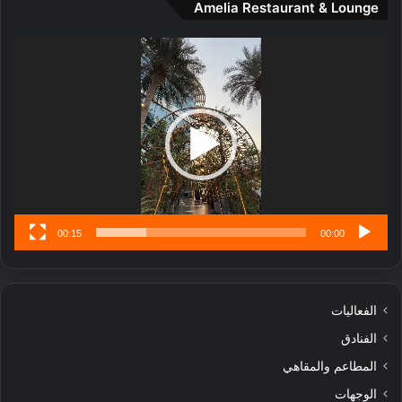
Amelia Restaurant & Lounge
ت
و
ج
ت
مشغل
ا
.
الفيديو
ر
ب
ل
ا
تُ
ن
س
ى
00:15
00:00
الفعاليات
الفنادق
المطاعم والمقاهي
الوجهات