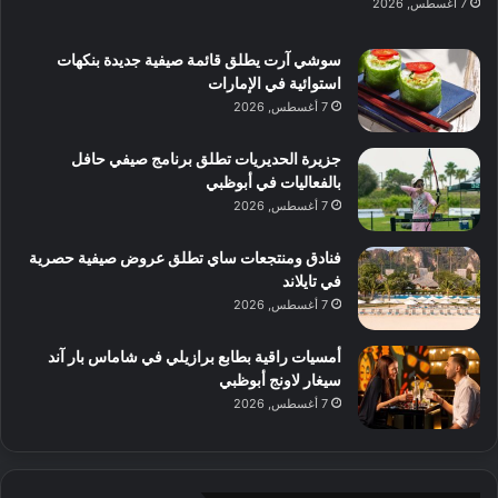
7 أغسطس, 2026
د
ت
ي
ب
ك
ب
ي
سوشي آرت يطلق قائمة صيفية جديدة بنكهات
ش
و
استوائية في الإمارات
ا
ل
7 أغسطس, 2026
ف
ن
م
د
جزيرة الحديريات تطلق برنامج صيفي حافل
ع
ا
بالفعاليات في أبوظبي
ا
ت
7 أغسطس, 2026
ل
ج
م
ر
و
ب
فنادق ومنتجعات ساي تطلق عروض صيفية حصرية
س
ة
في تايلاند
ط
ل
7 أغسطس, 2026
ا
ا
ل
ي
أمسيات راقية بطابع برازيلي في شاماس بار آند
م
ج
سيغار لاونج أبوظبي
د
ب
7 أغسطس, 2026
ي
أ
ن
ن
ة
ت
و
ف