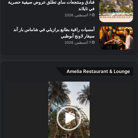
و
فنادق ومنتجعات ساي تطلق عروض صيفية حصرية
س
في تايلاند
ط
7 أغسطس, 2026
ا
ل
أمسيات راقية بطابع برازيلي في شاماس بار آند
م
سيغار لاونج أبوظبي
د
7 أغسطس, 2026
ي
ن
ة
و
Amelia Restaurant & Lounge
ت
ج
مشغل
ا
الفيديو
ر
ب
ل
ا
تُ
ن
س
ى