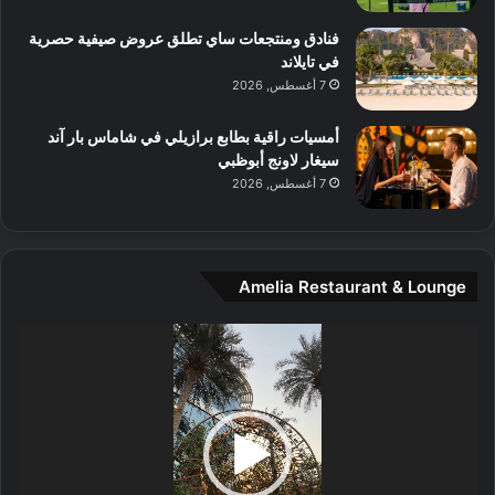
م
و
فنادق ومنتجعات ساي تطلق عروض صيفية حصرية
س
في تايلاند
ط
7 أغسطس, 2026
ا
ل
أمسيات راقية بطابع برازيلي في شاماس بار آند
م
سيغار لاونج أبوظبي
د
7 أغسطس, 2026
ي
ن
ة
و
Amelia Restaurant & Lounge
ت
ج
مشغل
ا
الفيديو
ر
ب
ل
ا
تُ
ن