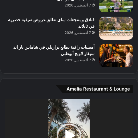
7 أغسطس, 2026
ل
م
و
فنادق ومنتجعات ساي تطلق عروض صيفية حصرية
س
في تايلاند
ط
7 أغسطس, 2026
ا
ل
أمسيات راقية بطابع برازيلي في شاماس بار آند
م
سيغار لاونج أبوظبي
د
7 أغسطس, 2026
ي
ن
ة
و
Amelia Restaurant & Lounge
ت
ج
مشغل
ا
الفيديو
ر
ب
ل
ا
تُ