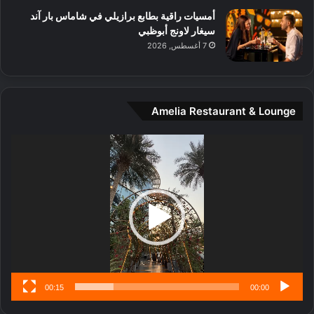
ل
أمسيات راقية بطابع برازيلي في شاماس بار آند
م
سيغار لاونج أبوظبي
د
7 أغسطس, 2026
ي
ن
ة
و
Amelia Restaurant & Lounge
ت
ج
مشغل
ا
الفيديو
ر
ب
ل
ا
تُ
ن
س
ى
00:15
00:00