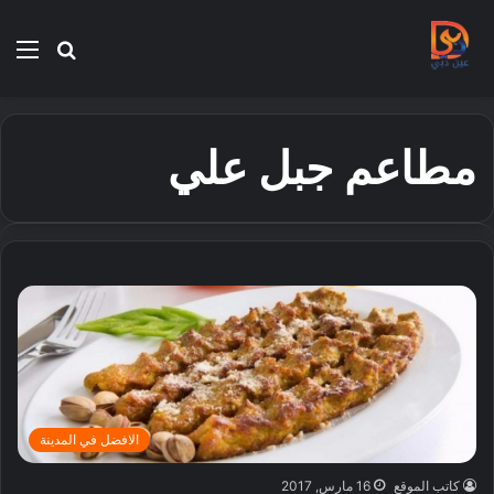
بحث
الق
عن
مطاعم جبل علي
الافضل في المدينة
كاتب الموقع
16 مارس, 2017