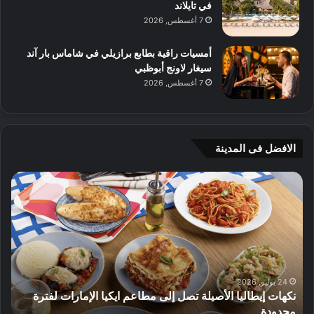
في تايلاند
7 أغسطس, 2026
أمسيات راقية بطابع برازيلي في شاماس بار آند
سيغار لاونج أبوظبي
7 أغسطس, 2026
الافضل فى المدينة
ن
ج
ك
ي
ه
أ
ا
م
ت
ج
إ
ي
ي
ه
ط
و
24 يوليو, 2026
نكهات إيطاليا الأصيلة تصل إلى مطاعم ايكيا الإمارات لفترة
ا
م
محدودة
ا
ل
ت