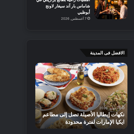
شاماس بار آند سيغار لاونج
أبوظبي
7 أغسطس, 2026
الافضل فى المدينة
ن
ج
ك
ي
ه
أ
ا
م
ت
ج
إ
ي
ي
ه
24 يوليو, 2026
8 يوليو, 2026
ط
و
نكهات إيطاليا الأصيلة تصل إلى مطاعم
جي أم جي هوم
ا
م
ايكيا الإمارات لفترة محدودة
تصل إلى 70% على الأثاث
ل
ت
ي
ق