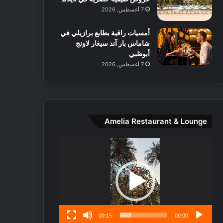
ط
7 أغسطس, 2026
ا
ل
أمسيات راقية بطابع برازيلي في
م
شاماس بار آند سيغار لاونج
د
أبوظبي
ي
7 أغسطس, 2026
ن
ة
و
ت
ج
ا
Amelia Restaurant & Lounge
ر
ب
مشغل
ل
الفيديو
ا
تُ
ن
س
ى
00:15
00:00