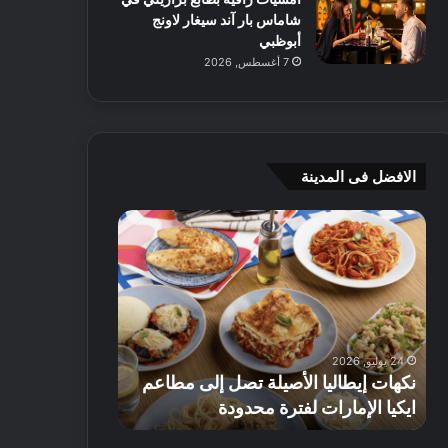
شاماس بار آند سيغار لاونج
أبوظبي
7 أغسطس, 2026
الافضل فى المدينة
ن
ج
ك
ي
ه
أ
ا
م
ت
ج
إ
ي
ي
ه
24 يوليو, 2026
8 يوليو, 2026
ط
و
نكهات إيطاليا الأصيلة تصل إلى مطاعم
جي أم جي هوم
ا
م
ايكيا الإمارات لفترة محدودة
تصل إلى 70% على الأثاث
ل
ت
ي
ق