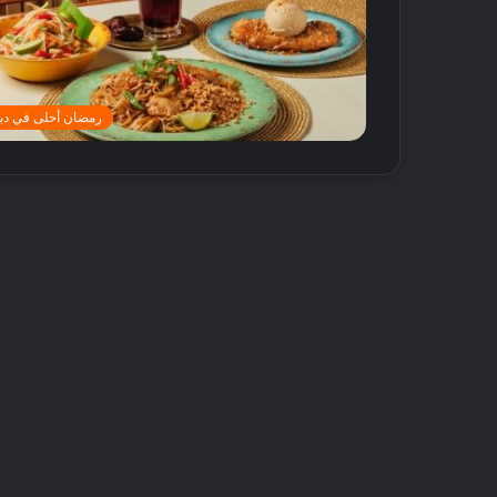
رمضان أحلى في دب
أ
ف
ض
ل
5
م
ت
18 مايو, 2016
ا
أفضل 5 متاجر
ج
دبي
ر
ع