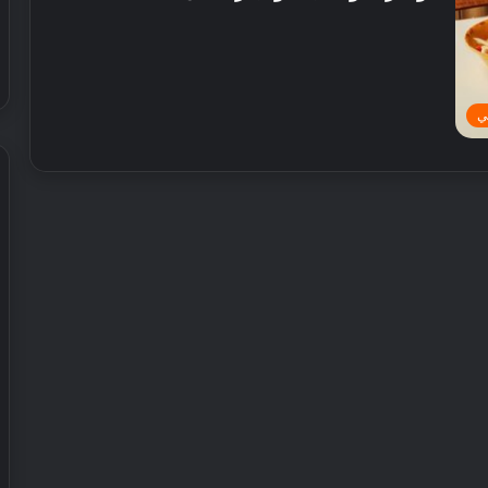
ي
ش
ي
ر
ي
ا
ل
إ
30 يوليو, 2026
م
 عطور محلية الصنع في
شيري الإمارات تطلق عروض صيفية
ا
حصرية على سيارات SUV
ر
ا