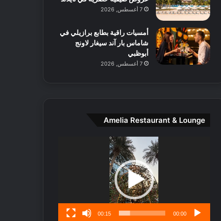
ط
7 أغسطس, 2026
ا
ل
أمسيات راقية بطابع برازيلي في
م
شاماس بار آند سيغار لاونج
د
أبوظبي
ي
7 أغسطس, 2026
ن
ة
و
ت
ج
ا
Amelia Restaurant & Lounge
ر
ب
مشغل
ل
الفيديو
ا
تُ
ن
س
ى
00:15
00:00