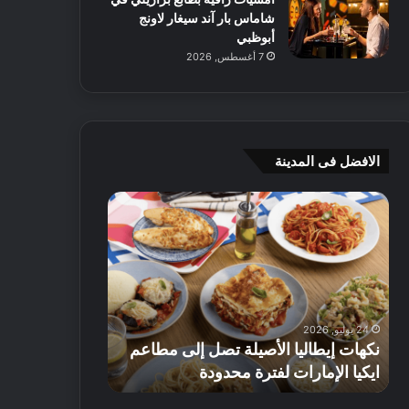
شاماس بار آند سيغار لاونج
أبوظبي
7 أغسطس, 2026
الافضل فى المدينة
ن
ج
ك
ي
ه
أ
ا
م
ت
ج
إ
ي
ي
ه
24 يوليو, 2026
8 يوليو, 2026
ط
و
نكهات إيطاليا الأصيلة تصل إلى مطاعم
جي أم جي هوم
ا
م
ايكيا الإمارات لفترة محدودة
تصل إلى 70% على الأثاث
ل
ت
ي
ق