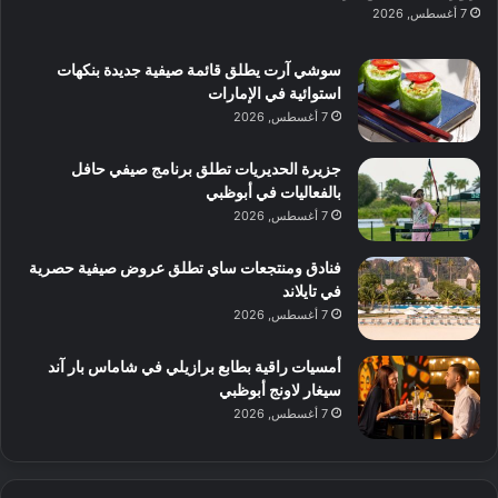
ن
س
7 أغسطس, 2026
ل
د
ش
ت
ي
ب
ا
ك
ه
ي
سوشي آرت يطلق قائمة صيفية جديدة بنكهات
ط
ش
ا
استوائية في الإمارات
ا
ا
ا
7 أغسطس, 2026
ت
ف
ل
م
آ
جزيرة الحديريات تطلق برنامج صيفي حافل
ع
ن
بالفعاليات في أبوظبي
ا
7 أغسطس, 2026
ل
م
و
فنادق ومنتجعات ساي تطلق عروض صيفية حصرية
س
في تايلاند
ط
7 أغسطس, 2026
ا
ل
أمسيات راقية بطابع برازيلي في شاماس بار آند
م
سيغار لاونج أبوظبي
د
7 أغسطس, 2026
ي
ن
ة
و