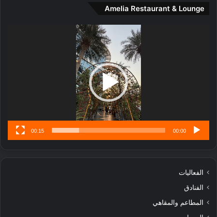
Amelia Restaurant & Lounge
ت
ج
مشغل
ا
الفيديو
ر
ب
ل
ا
تُ
ن
س
ى
00:15
00:00
الفعاليات
الفنادق
المطاعم والمقاهي