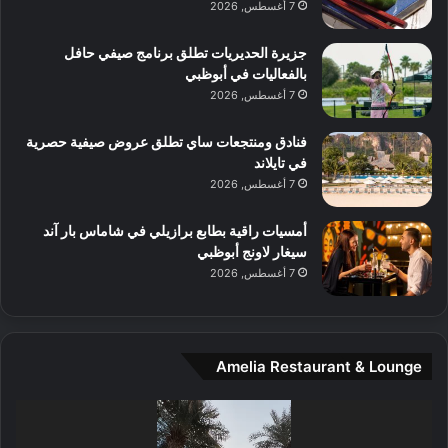
ا
7 أغسطس, 2026
ت
ف
ل
م
آ
جزيرة الحديريات تطلق برنامج صيفي حافل
ع
ن
بالفعاليات في أبوظبي
ا
7 أغسطس, 2026
ل
م
و
فنادق ومنتجعات ساي تطلق عروض صيفية حصرية
س
في تايلاند
ط
7 أغسطس, 2026
ا
ل
أمسيات راقية بطابع برازيلي في شاماس بار آند
م
سيغار لاونج أبوظبي
د
7 أغسطس, 2026
ي
ن
ة
و
Amelia Restaurant & Lounge
ت
ج
مشغل
ا
الفيديو
ر