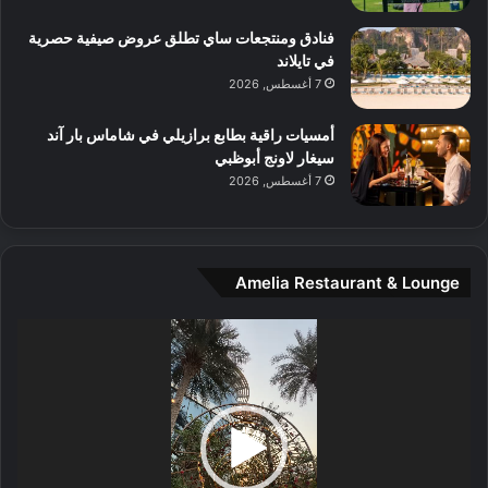
م
و
فنادق ومنتجعات ساي تطلق عروض صيفية حصرية
س
في تايلاند
ط
7 أغسطس, 2026
ا
ل
أمسيات راقية بطابع برازيلي في شاماس بار آند
م
سيغار لاونج أبوظبي
د
7 أغسطس, 2026
ي
ن
ة
و
Amelia Restaurant & Lounge
ت
ج
مشغل
ا
الفيديو
ر
ب
ل
ا
تُ
ن