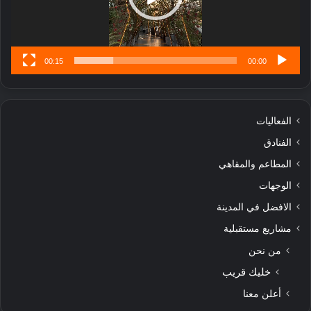
س
ى
00:15
00:00
الفعاليات
الفنادق
المطاعم والمقاهي
الوجهات
الافضل في المدينة
مشاريع مستقبلية
من نحن
خليك قريب
أعلن معنا