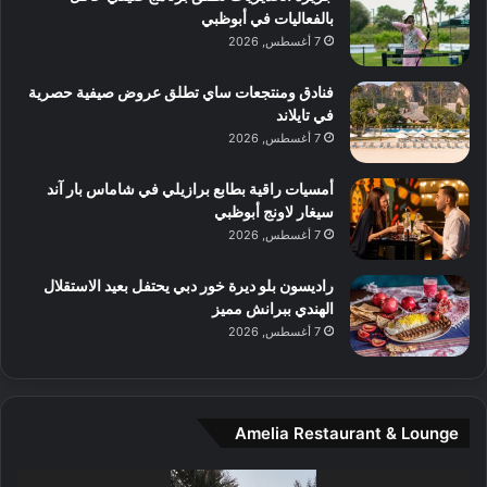
بالفعاليات في أبوظبي
ف
ن
7 أغسطس, 2026
م
د
ع
ا
ا
ت
فنادق ومنتجعات ساي تطلق عروض صيفية حصرية
ل
ج
في تايلاند
م
ر
7 أغسطس, 2026
و
ب
س
ة
أمسيات راقية بطابع برازيلي في شاماس بار آند
ط
ل
سيغار لاونج أبوظبي
ا
ا
7 أغسطس, 2026
ل
ي
م
ج
راديسون بلو ديرة خور دبي يحتفل بعيد الاستقلال
د
ب
الهندي ببرانش مميز
ي
أ
7 أغسطس, 2026
ن
ن
ة
ت
و
ف
ت
و
Amelia Restaurant & Lounge
ج
ت
ا
.
ر
مشغل