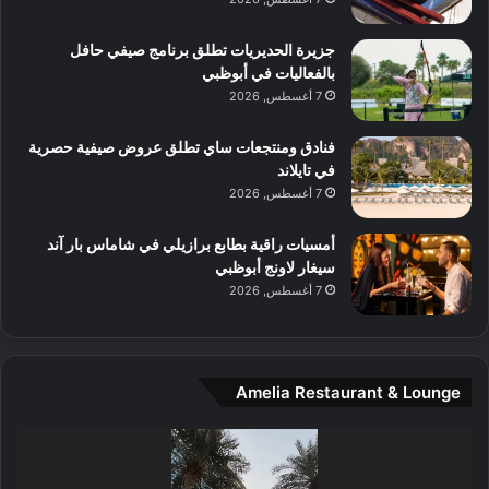
ت
ف
ل
م
آ
جزيرة الحديريات تطلق برنامج صيفي حافل
ع
ن
بالفعاليات في أبوظبي
ا
7 أغسطس, 2026
ل
م
و
فنادق ومنتجعات ساي تطلق عروض صيفية حصرية
س
في تايلاند
ط
7 أغسطس, 2026
ا
ل
أمسيات راقية بطابع برازيلي في شاماس بار آند
م
سيغار لاونج أبوظبي
د
7 أغسطس, 2026
ي
ن
ة
و
Amelia Restaurant & Lounge
ت
ج
مشغل
ا
الفيديو
ر
ب