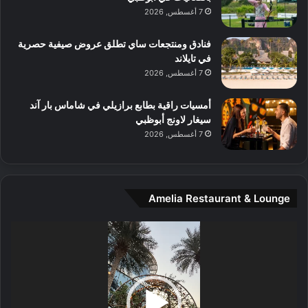
ة
7 أغسطس, 2026
ا
ل
فنادق ومنتجعات ساي تطلق عروض صيفية حصرية
ق
في تايلاند
د
7 أغسطس, 2026
م
ف
أمسيات راقية بطابع برازيلي في شاماس بار آند
ي
سيغار لاونج أبوظبي
ا
7 أغسطس, 2026
ل
ع
ا
ل
م
Amelia Restaurant & Lounge
مشغل
الفيديو