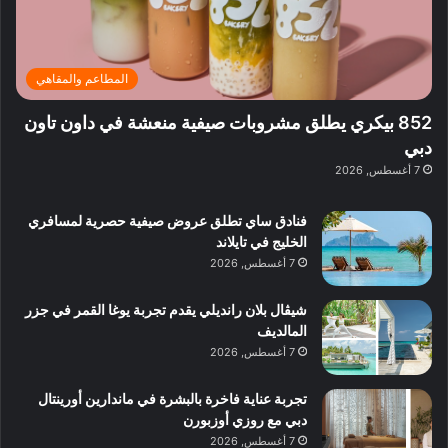
ت
د
ن
ب
ة
ع
ا
ي
د
ر
ئ
ة
ب
ف
ر
ب
ي
المطاعم والمقاهي
و
ي
ا
:
ا
ة
ل
ا
852 بيكري يطلق مشروبات صيفية منعشة في داون تاون
ع
ب
ن
س
دبي
ل
د
ش
ت
7 أغسطس, 2026
ي
ب
ا
ك
ه
ي
ط
ش
ا
فنادق ساي تطلق عروض صيفية حصرية لمسافري
ا
ا
ا
الخليج في تايلاند
ت
ف
ل
7 أغسطس, 2026
م
آ
ع
ن
ا
شيڤال بلان رانديلي يقدم تجربة يوغا القمر في جزر
ل
المالديف
م
7 أغسطس, 2026
و
س
تجربة عناية فاخرة بالبشرة في ماندارين أورينتال
ط
دبي مع روزي أوزبورن
ا
7 أغسطس, 2026