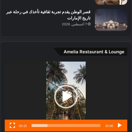
ل
م
قصر الوطن يقدم تجربة ثقافية تأخذك في رحلة عبر
د
تاريخ الإمارات
ي
7 أغسطس, 2026
ن
ة
و
ت
Amelia Restaurant & Lounge
ج
ا
ر
مشغل
ب
الفيديو
ل
ا
تُ
ن
س
ى
00:15
00:00