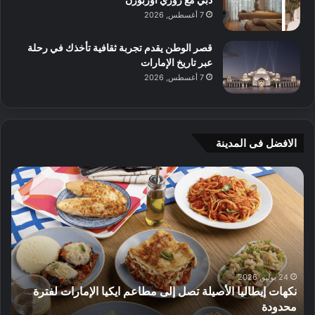
7 أغسطس, 2026
قصر الوطن يقدم تجربة ثقافية تأخذك في رحلة
عبر تاريخ الإمارات
7 أغسطس, 2026
الافضل فى المدينة
ن
ج
ك
ي
ه
أ
ا
م
ت
ج
إ
ي
ي
ه
ط
و
24 يوليو, 2026
نكهات إيطاليا الأصيلة تصل إلى مطاعم ايكيا الإمارات لفترة
ا
م
محدودة
ا
ل
ت