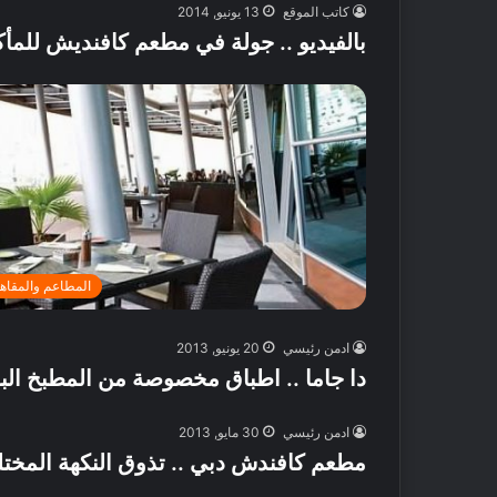
كاتب الموقع
13 يونيو, 2014
بالفيديو .. جولة في مطعم كافنديش للمأكو
أ
ف
المطاعم والمقاه
ض
ل
5
ادمن رئيسي
20 يونيو, 2013
م
دا جاما .. اطباق مخصوصة من المطبخ الب
ت
18 مايو, 2016
ا
أفضل 5 متاجر
ج
ادمن رئيسي
30 مايو, 2013
دبي
ر
مطعم كافندش دبي .. تذوق النكهة المختل
ع