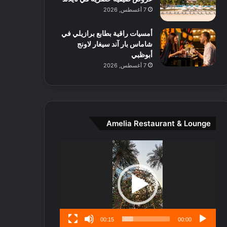
ط
7 أغسطس, 2026
ا
ل
أمسيات راقية بطابع برازيلي في
م
شاماس بار آند سيغار لاونج
د
أبوظبي
ي
7 أغسطس, 2026
ن
ة
و
ت
ج
ا
Amelia Restaurant & Lounge
ر
ب
مشغل
ل
الفيديو
ا
تُ
ن
س
ى
00:15
00:00