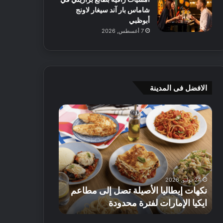
شاماس بار آند سيغار لاونج
أبوظبي
7 أغسطس, 2026
الافضل فى المدينة
ن
ج
ك
ي
ه
أ
ا
م
ت
ج
إ
ي
ي
ه
24 يوليو, 2026
8 يوليو, 2026
ط
و
نكهات إيطاليا الأصيلة تصل إلى مطاعم
جي أم جي هوم
ا
م
ايكيا الإمارات لفترة محدودة
تصل إلى 70% على الأثاث
ل
ت
ي
ق