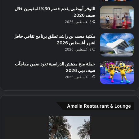
ع
ن
ا
اللوفر أبوظبي يقدم خصم 30% للمقيمين خلال
ل
صيف 2026
م
3 أغسطس, 2026
و
س
مكتبة محمد بن راشد تطلق برنامج ثقافي حافل
ط
لشهر أغسطس 2026
ا
3 أغسطس, 2026
ل
م
حملة منح مدهش الدراسية تعود ضمن مفاجآت
د
صيف دبي 2026
ي
3 أغسطس, 2026
ن
ة
و
ت
Amelia Restaurant & Lounge
ج
ا
ر
مشغل
ب
الفيديو
ل
ا