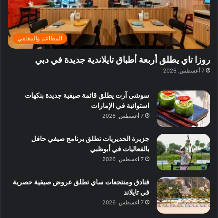
د
د
ب
ك
ا
ب
د
و
ئ
ي
ب
ب
ر
ي
ا
المطاعم والمقاهي
ي
:
ن
ة
ا
ي
روزا تاي يطلق أربعة أطباق تايلاندية جديدة في دبي
ب
س
ف
7 أغسطس, 2026
د
ت
ي
ب
ك
ب
ي
سوشي آرت يطلق قائمة صيفية جديدة بنكهات
ش
و
استوائية في الإمارات
ا
ل
7 أغسطس, 2026
ف
ن
م
د
جزيرة الحديريات تطلق برنامج صيفي حافل
ع
ا
بالفعاليات في أبوظبي
ا
ت
7 أغسطس, 2026
ل
ج
م
ر
و
ب
فنادق ومنتجعات ساي تطلق عروض صيفية حصرية
س
ة
في تايلاند
ط
ل
7 أغسطس, 2026
ا
ا