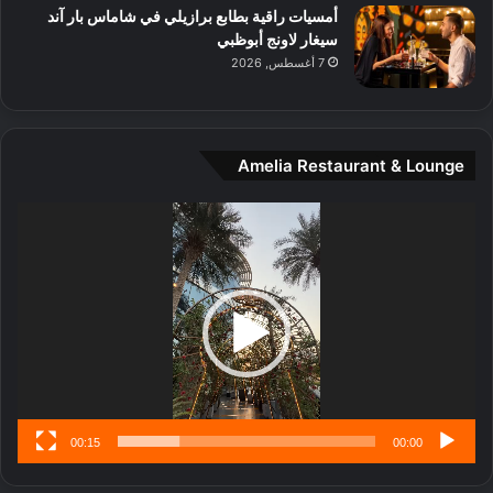
ل
ي
أمسيات راقية بطابع برازيلي في شاماس بار آند
م
ج
سيغار لاونج أبوظبي
د
ب
7 أغسطس, 2026
ي
أ
ن
ن
ة
ت
و
ف
Amelia Restaurant & Lounge
ت
و
ج
ت
مشغل
ا
.
الفيديو
ر
ب
ل
ا
تُ
ن
س
ى
00:15
00:00