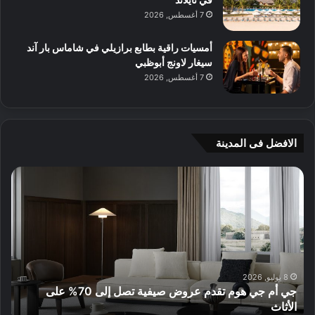
7 أغسطس, 2026
أمسيات راقية بطابع برازيلي في شاماس بار آند
سيغار لاونج أبوظبي
7 أغسطس, 2026
الافضل فى المدينة
ج
4
ي
و
أ
ص
م
ف
ج
ا
ي
ت
ه
ط
و
ب
8 يوليو, 2026
جي أم جي هوم تقدم عروض صيفية تصل إلى 70% على
م
ي
الأثاث
ال
ت
ع