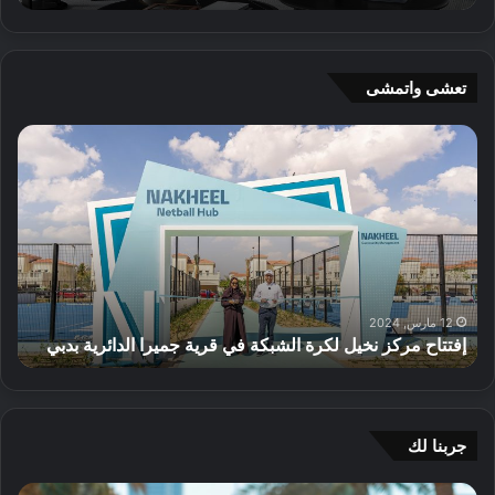
ق
ي
د
ة
م
ت
ع
م
تعشى واتمشى
ر
ن
و
ح
إ
ا
ض
ا
ف
ف
ص
ل
ت
ت
ي
ب
ت
ت
ف
ش
ا
ا
ي
ر
ح
ح
ة
ة
م
م
ت
و
ر
ر
ص
ا
ك
ك
12 مارس, 2024
ل
ل
إفتتاح مركز نخيل لكرة الشبكة في قرية جميرا الدائرية بدبي
ا
ز
ز
إ
ش
ن
ت
ل
ع
خ
ش
ى
ر
ي
ا
7
إ
ل
م
جربنا لك
0
ش
ل
ب
%
ر
ك
ز
د
ا