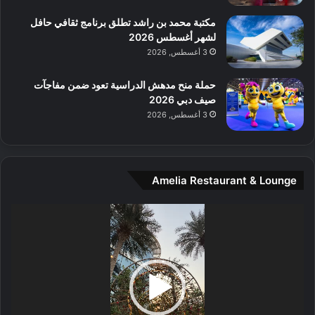
و
س
مكتبة محمد بن راشد تطلق برنامج ثقافي حافل
ط
لشهر أغسطس 2026
ا
3 أغسطس, 2026
ل
م
حملة منح مدهش الدراسية تعود ضمن مفاجآت
د
صيف دبي 2026
ي
3 أغسطس, 2026
ن
ة
و
ت
Amelia Restaurant & Lounge
ج
ا
ر
مشغل
ب
الفيديو
ل
ا
تُ
ن
س
ى