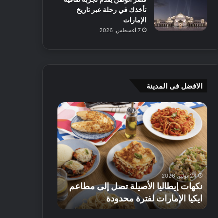
تأخذك في رحلة عبر تاريخ
الإمارات
7 أغسطس, 2026
الافضل فى المدينة
ن
ج
ك
ي
ه
أ
ا
م
ت
ج
إ
ي
ي
ه
24 يوليو, 2026
8 يوليو, 2026
ط
و
نكهات إيطاليا الأصيلة تصل إلى مطاعم
جي أم جي هوم
ا
م
ايكيا الإمارات لفترة محدودة
تصل إلى 70% على الأثاث
ل
ت
ي
ق