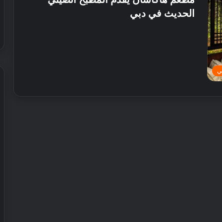
الحديث في دبي
ي
ش
ي
ر
ي
ا
ل
إ
30 يوليو, 2026
م
 عطور محلية الصنع في
شيري الإمارات تطلق عروض صيفية
ا
حصرية على سيارات SUV
ر
ا