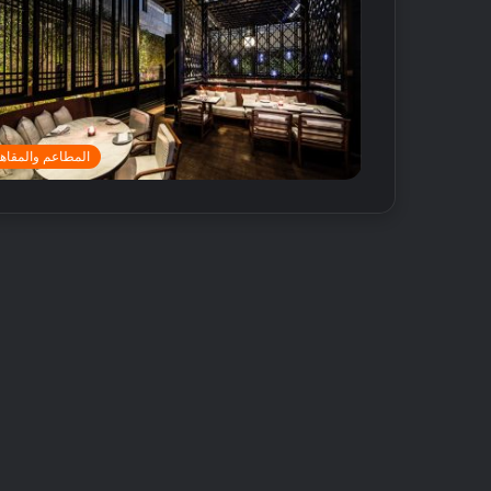
المطاعم والمقاه
أ
ف
ض
ل
5
م
ت
18 مايو, 2016
ا
أفضل 5 متاجر
ج
دبي
ر
ع