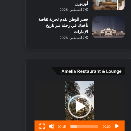
ط
أوزبورن
ا
7 أغسطس, 2026
ل
قصر الوطن يقدم تجربة ثقافية
م
تأخذك في رحلة عبر تاريخ
د
الإمارات
ي
7 أغسطس, 2026
ن
ة
و
ت
ج
ا
Amelia Restaurant & Lounge
ر
ب
مشغل
ل
الفيديو
ا
تُ
ن
س
ى
00:15
00:00