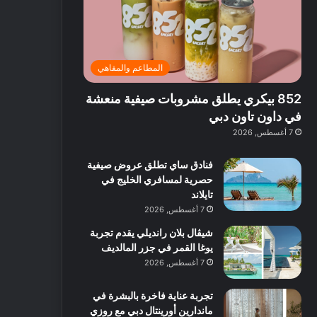
ت
د
ة
ق
ع
ا
غ
ل
ر
ئ
ن
ب
ف
ر
ي
د
المطاعم والمقاهي
و
ي
ة
ب
ا
ة
ب
ي
852 بيكري يطلق مشروبات صيفية منعشة
ع
ب
ا
:
ل
د
ل
ا
في داون تاون دبي
ي
ب
ن
س
7 أغسطس, 2026
ه
ي
ش
ت
ا
ا
ك
فنادق ساي تطلق عروض صيفية
ا
ط
ش
حصرية لمسافري الخليج في
ل
ا
ا
تايلاند
آ
ت
ف
7 أغسطس, 2026
ن
م
شيڤال بلان رانديلي يقدم تجربة
ع
يوغا القمر في جزر المالديف
ا
ل
7 أغسطس, 2026
م
و
تجربة عناية فاخرة بالبشرة في
س
ماندارين أورينتال دبي مع روزي