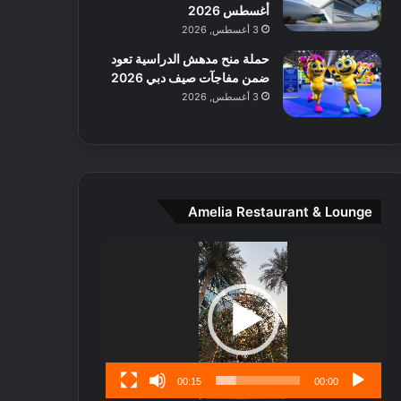
ط
أغسطس 2026
ا
3 أغسطس, 2026
ل
حملة منح مدهش الدراسية تعود
م
ضمن مفاجآت صيف دبي 2026
د
3 أغسطس, 2026
ي
ن
ة
و
ت
ج
Amelia Restaurant & Lounge
ا
ر
مشغل
ب
الفيديو
ل
ا
تُ
ن
س
ى
00:15
00:00