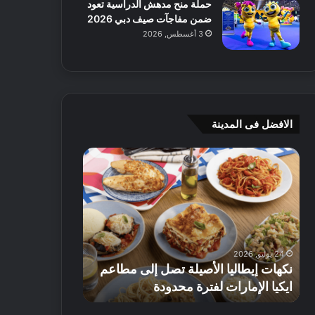
حملة منح مدهش الدراسية تعود
ضمن مفاجآت صيف دبي 2026
3 أغسطس, 2026
الافضل فى المدينة
ن
ج
ك
ي
ه
أ
ا
م
ت
ج
إ
ي
ي
ه
24 يوليو, 2026
8 يوليو, 2026
ط
و
نكهات إيطاليا الأصيلة تصل إلى مطاعم
جي أم جي هوم
ا
م
ايكيا الإمارات لفترة محدودة
تصل إلى 70% على الأثاث
ل
ت
ي
ق