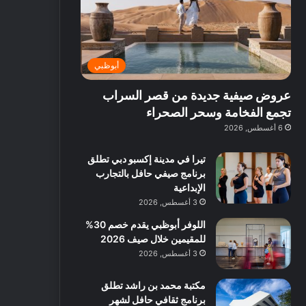
ت
د
ة
ق
ع
ا
غ
ل
ر
ئ
ن
ب
ف
ر
ي
د
أبوظبي
و
ي
ة
ب
ا
ة
ب
ي
عروض صيفية جديدة من قصر السراب
ع
ب
ا
:
ل
د
ل
ا
تجمع الفخامة وسحر الصحراء
ي
ب
ن
س
6 أغسطس, 2026
ه
ي
ش
ت
ا
ا
ك
تيرا في مدينة إكسبو دبي تطلق
ا
ط
ش
برنامج صيفي حافل بالتجارب
ل
ا
ا
الإبداعية
آ
ت
ف
3 أغسطس, 2026
ن
م
اللوفر أبوظبي يقدم خصم 30%
ع
للمقيمين خلال صيف 2026
ا
ل
3 أغسطس, 2026
م
و
مكتبة محمد بن راشد تطلق
س
برنامج ثقافي حافل لشهر