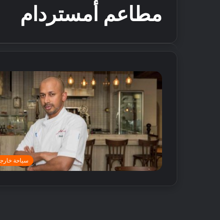
مطاعم أمستردام
سياحة خارجي