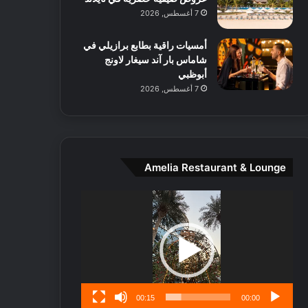
ط
7 أغسطس, 2026
ا
ل
أمسيات راقية بطابع برازيلي في
م
شاماس بار آند سيغار لاونج
د
أبوظبي
ي
7 أغسطس, 2026
ن
ة
و
ت
ج
ا
Amelia Restaurant & Lounge
ر
ب
مشغل
ل
الفيديو
ا
تُ
ن
س
ى
00:15
00:00