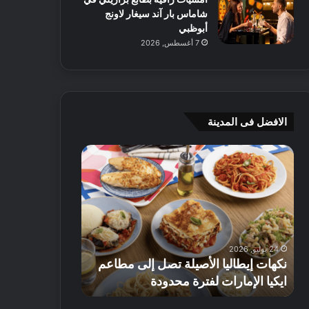
شاماس بار آند سيغار لاونج
أبوظبي
7 أغسطس, 2026
الافضل فى المدينة
ن
ج
ك
ي
ه
أ
ا
م
ت
ج
إ
ي
ي
ه
24 يوليو, 2026
8 يوليو, 2026
ط
و
نكهات إيطاليا الأصيلة تصل إلى مطاعم
جي أم جي هوم
ا
م
ايكيا الإمارات لفترة محدودة
تصل إلى 70% على الأثاث
ل
ت
ي
ق