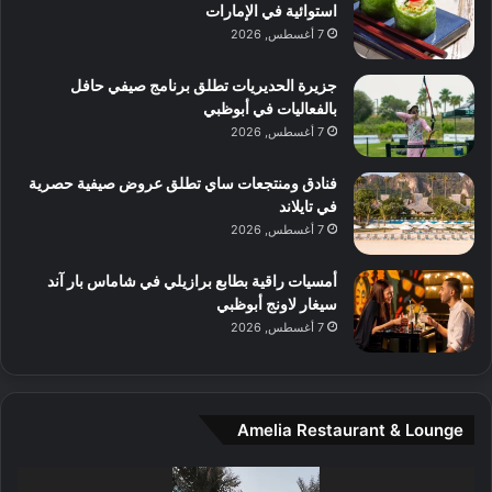
ا
استوائية في الإمارات
ا
ا
ا
7 أغسطس, 2026
ت
ف
ل
م
آ
جزيرة الحديريات تطلق برنامج صيفي حافل
ع
ن
بالفعاليات في أبوظبي
ا
7 أغسطس, 2026
ل
م
و
فنادق ومنتجعات ساي تطلق عروض صيفية حصرية
س
في تايلاند
ط
7 أغسطس, 2026
ا
ل
أمسيات راقية بطابع برازيلي في شاماس بار آند
م
سيغار لاونج أبوظبي
د
7 أغسطس, 2026
ي
ن
ة
و
Amelia Restaurant & Lounge
ت
ج
مشغل
ا