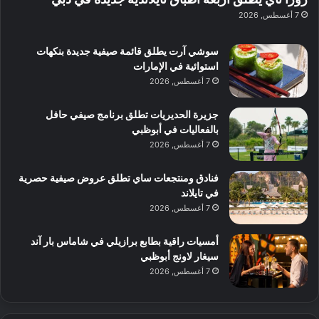
ع
ب
ن
س
7 أغسطس, 2026
ل
د
ش
ت
ي
ب
ا
ك
ه
ي
سوشي آرت يطلق قائمة صيفية جديدة بنكهات
ط
ش
ا
استوائية في الإمارات
ا
ا
ا
7 أغسطس, 2026
ت
ف
ل
م
آ
جزيرة الحديريات تطلق برنامج صيفي حافل
ع
ن
بالفعاليات في أبوظبي
ا
7 أغسطس, 2026
ل
م
و
فنادق ومنتجعات ساي تطلق عروض صيفية حصرية
س
في تايلاند
ط
7 أغسطس, 2026
ا
ل
أمسيات راقية بطابع برازيلي في شاماس بار آند
م
سيغار لاونج أبوظبي
د
7 أغسطس, 2026
ي
ن
ة