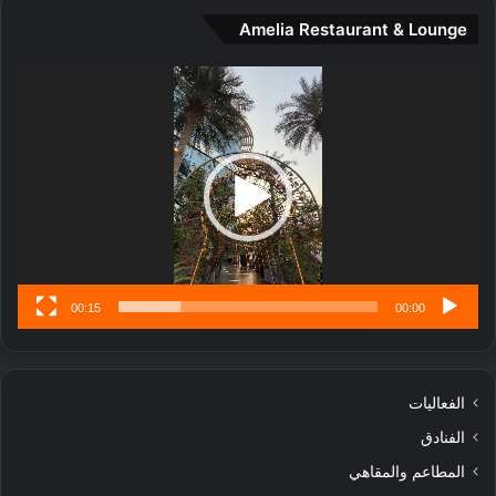
و
Amelia Restaurant & Lounge
ت
ج
مشغل
ا
الفيديو
ر
ب
ل
ا
تُ
ن
س
ى
00:15
00:00
الفعاليات
الفنادق
المطاعم والمقاهي