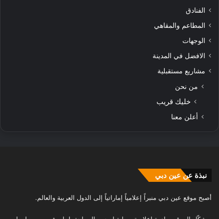
الفنادق
المطاعم والمقاهي
الوجهات
الافضل في المدينة
مشاريع مستقبلية
من نحن
خليك قريب
أعلن معنا
نبذة عن عين دبي
أصبح موقع عين دبي منبراً إعلامياً إماراتياً إلى الدول العربية والعالم.
ويشكّل الموقع مبادرة إعلامية وبوابة لمحبي السياحة، لما يوفره من معلومات