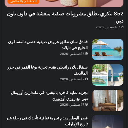
ب
ي
المطاعم والمقاهي
و
ي
ا
:
ا
ة
ل
ا
852 بيكري يطلق مشروبات صيفية منعشة في داون تاون
ع
ب
ن
س
دبي
ل
د
ش
ت
7 أغسطس, 2026
ي
ب
ا
ك
ه
ي
ط
ش
ا
فنادق ساي تطلق عروض صيفية حصرية لمسافري
ا
ا
ا
الخليج في تايلاند
ت
ف
ل
7 أغسطس, 2026
م
آ
ع
ن
ا
شيڤال بلان رانديلي يقدم تجربة يوغا القمر في جزر
ل
المالديف
م
7 أغسطس, 2026
و
س
تجربة عناية فاخرة بالبشرة في ماندارين أورينتال
ط
دبي مع روزي أوزبورن
ا
7 أغسطس, 2026
ل
م
قصر الوطن يقدم تجربة ثقافية تأخذك في رحلة عبر
د
تاريخ الإمارات
ي