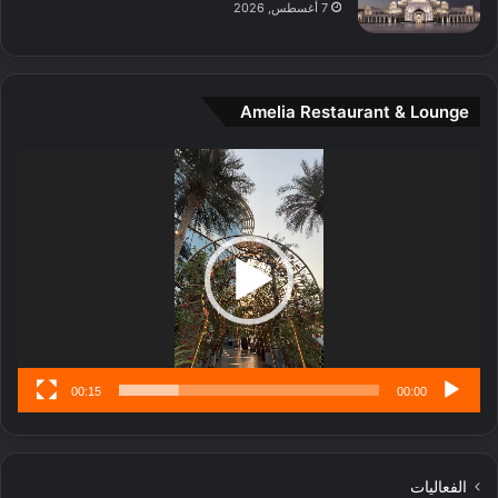
7 أغسطس, 2026
ن
ة
و
ت
Amelia Restaurant & Lounge
ج
ا
ر
مشغل
ب
الفيديو
ل
ا
تُ
ن
س
ى
00:15
00:00
الفعاليات