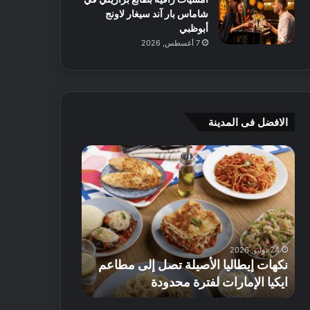
شاماس بار آند سيغار لاونج
أبوظبي
7 أغسطس, 2026
الافضل فى المدينة
ن
ج
ك
ي
ه
أ
ا
م
ت
ج
إ
ي
ي
ه
24 يوليو, 2026
8 يوليو, 2026
ط
و
نكهات إيطاليا الأصيلة تصل إلى مطاعم
جي أم جي هوم
ا
م
ايكيا الإمارات لفترة محدودة
تصل إلى 70% على الأثاث
ل
ت
ي
ق