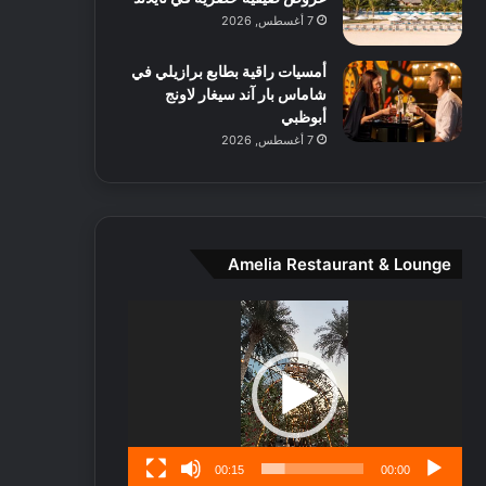
ط
7 أغسطس, 2026
ا
ل
أمسيات راقية بطابع برازيلي في
م
شاماس بار آند سيغار لاونج
د
أبوظبي
ي
7 أغسطس, 2026
ن
ة
و
ت
ج
ا
Amelia Restaurant & Lounge
ر
ب
مشغل
ل
الفيديو
ا
تُ
ن
س
ى
00:15
00:00