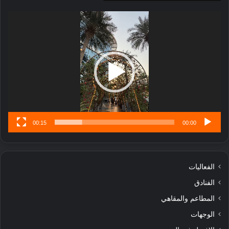
ج
مشغل
ا
الفيديو
ر
ب
ل
ا
تُ
ن
س
ى
00:15
00:00
الفعاليات
الفنادق
المطاعم والمقاهي
الوجهات