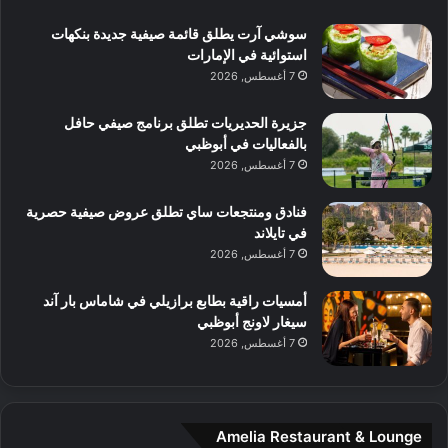
ي
ب
ا
ك
ه
ي
سوشي آرت يطلق قائمة صيفية جديدة بنكهات
ط
ش
ا
استوائية في الإمارات
ا
ا
ا
7 أغسطس, 2026
ت
ف
ل
م
آ
جزيرة الحديريات تطلق برنامج صيفي حافل
ع
ن
بالفعاليات في أبوظبي
ا
7 أغسطس, 2026
ل
م
و
فنادق ومنتجعات ساي تطلق عروض صيفية حصرية
س
في تايلاند
ط
7 أغسطس, 2026
ا
ل
أمسيات راقية بطابع برازيلي في شاماس بار آند
م
سيغار لاونج أبوظبي
د
7 أغسطس, 2026
ي
ن
ة
و
Amelia Restaurant & Lounge
ت