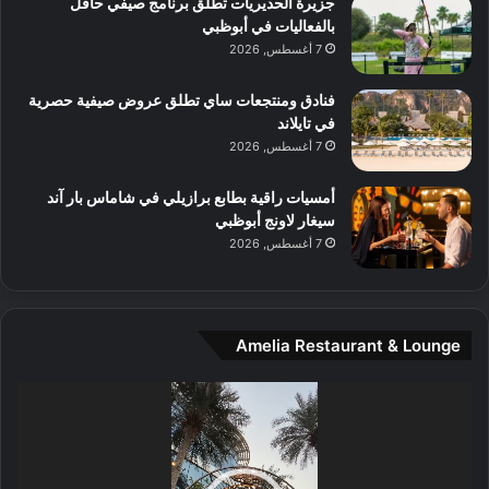
جزيرة الحديريات تطلق برنامج صيفي حافل
ع
ن
بالفعاليات في أبوظبي
ا
7 أغسطس, 2026
ل
م
و
فنادق ومنتجعات ساي تطلق عروض صيفية حصرية
س
في تايلاند
ط
7 أغسطس, 2026
ا
ل
أمسيات راقية بطابع برازيلي في شاماس بار آند
م
سيغار لاونج أبوظبي
د
7 أغسطس, 2026
ي
ن
ة
و
Amelia Restaurant & Lounge
ت
ج
مشغل
ا
الفيديو
ر
ب
ل
ا