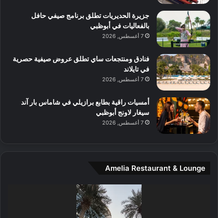
ل
م
آ
جزيرة الحديريات تطلق برنامج صيفي حافل
ع
ن
بالفعاليات في أبوظبي
ا
7 أغسطس, 2026
ل
م
و
فنادق ومنتجعات ساي تطلق عروض صيفية حصرية
س
في تايلاند
ط
7 أغسطس, 2026
ا
ل
أمسيات راقية بطابع برازيلي في شاماس بار آند
م
سيغار لاونج أبوظبي
د
7 أغسطس, 2026
ي
ن
ة
و
Amelia Restaurant & Lounge
ت
ج
مشغل
ا
الفيديو
ر
ب