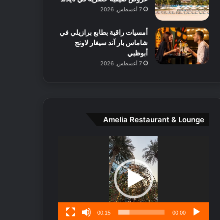
ط
7 أغسطس, 2026
ا
ل
أمسيات راقية بطابع برازيلي في
م
شاماس بار آند سيغار لاونج
د
أبوظبي
ي
7 أغسطس, 2026
ن
ة
و
ت
ج
ا
Amelia Restaurant & Lounge
ر
ب
مشغل
ل
الفيديو
ا
تُ
ن
س
ى
00:15
00:00