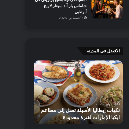
شاماس بار آند سيغار لاونج
أبوظبي
7 أغسطس, 2026
الافضل فى المدينة
ن
ج
ك
ي
ه
أ
ا
م
ت
ج
إ
ي
ي
ه
24 يوليو, 2026
8 يوليو, 2026
ط
و
نكهات إيطاليا الأصيلة تصل إلى مطاعم
جي أم جي هوم
ا
م
ايكيا الإمارات لفترة محدودة
تصل إلى 70% على الأثاث
ل
ت
ي
ق