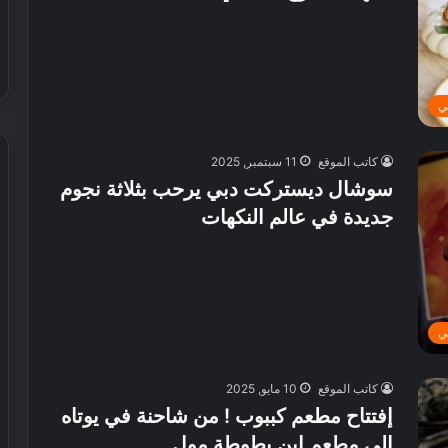
ي
كاتب الموقع
11 سبتمبر, 2025
سوشال ديستركت دبي يرحب بثلاثة نجوم
جديدة في عالم النكهات
ش
ي
ر
ي
ا
ل
ي
إ
30 يوليو, 2026
م
 عطور محلية الصنع في
شيري الإمارات تطلق عروض صيفية
ا
كاتب الموقع
10 مايو, 2025
حصرية على سيارات SUV
ر
إفتتاح مطعم كببوب ! من شاحنة في يوتاه
ا
إلى مطعم ابن بطوطة مول