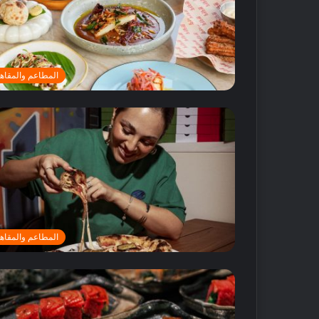
المطاعم والمقاه
أ
ف
ض
ل
5
م
المطاعم والمقاه
ت
18 مايو, 2016
ا
أفضل 5 متاجر
ج
دبي
ر
ع