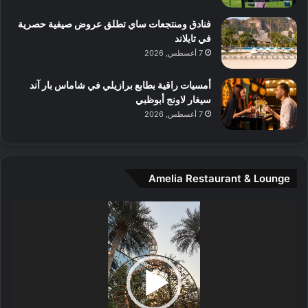
م
و
فنادق ومنتجعات ساي تطلق عروض صيفية حصرية
س
في تايلاند
ط
7 أغسطس, 2026
ا
ل
أمسيات راقية بطابع برازيلي في شاماس بار آند
م
سيغار لاونج أبوظبي
د
7 أغسطس, 2026
ي
ن
ة
و
Amelia Restaurant & Lounge
ت
ج
مشغل
ا
الفيديو
ر
ب
ل
ا
تُ
ن