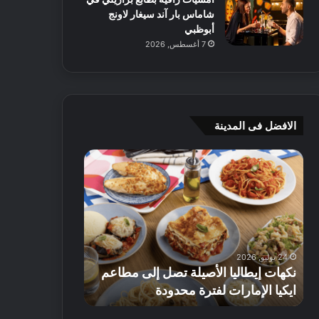
شاماس بار آند سيغار لاونج
أبوظبي
7 أغسطس, 2026
الافضل فى المدينة
ن
ج
ك
ي
ه
أ
ا
م
ت
ج
إ
ي
ي
ه
24 يوليو, 2026
8 يوليو, 2026
ط
و
نكهات إيطاليا الأصيلة تصل إلى مطاعم
جي أم جي هوم
ا
م
ايكيا الإمارات لفترة محدودة
تصل إلى 70% على الأثاث
ل
ت
ي
ق