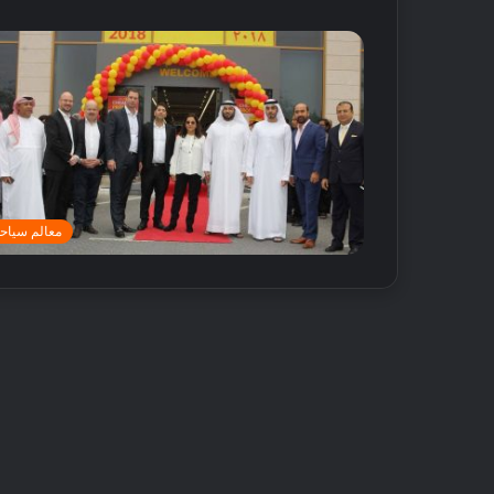
معالم سياحي
أ
ف
ض
ل
5
م
ت
18 مايو, 2016
ا
أفضل 5 متاجر
ج
دبي
ر
ع