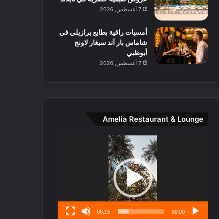
ط
7 أغسطس, 2026
ا
ل
أمسيات راقية بطابع برازيلي في
م
شاماس بار آند سيغار لاونج
د
أبوظبي
ي
7 أغسطس, 2026
ن
ة
و
ت
ج
ا
Amelia Restaurant & Lounge
ر
ب
مشغل
ل
الفيديو
ا
تُ
ن
س
ى
00:15
00:00