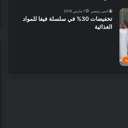
ادمن رئيسي
1 مارس, 2018
تخفيضات 30% في سلسلة فيفا للمواد
الغذائية
ة
ش
ي
ر
ي
ا
ل
إ
30 يوليو, 2026
م
 عطور محلية الصنع في
شيري الإمارات تطلق عروض صيفية
ا
حصرية على سيارات SUV
ر
ا