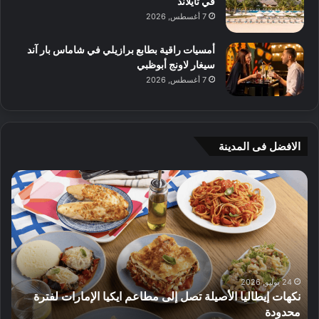
في تايلاند
7 أغسطس, 2026
أمسيات راقية بطابع برازيلي في شاماس بار آند
سيغار لاونج أبوظبي
7 أغسطس, 2026
الافضل فى المدينة
ن
ج
ك
ي
ه
أ
ا
م
ت
ج
إ
ي
ي
ه
ط
و
24 يوليو, 2026
نكهات إيطاليا الأصيلة تصل إلى مطاعم ايكيا الإمارات لفترة
ا
م
محدودة
ا
ل
ت