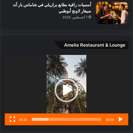
ل
أمسيات راقية بطابع برازيلي في شاماس بار آند
م
سيغار لاونج أبوظبي
د
7 أغسطس, 2026
ي
ن
ة
و
Amelia Restaurant & Lounge
ت
ج
مشغل
ا
الفيديو
ر
ب
ل
ا
تُ
ن
س
ى
00:15
00:00