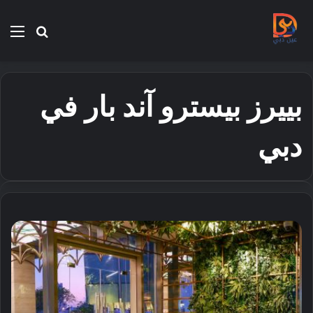
بحث
الق
عن
بييرز بيسترو آند بار في
دبي