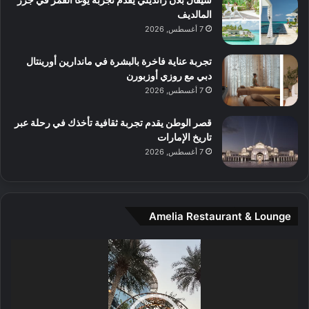
ل
المالديف
م
7 أغسطس, 2026
و
س
تجربة عناية فاخرة بالبشرة في ماندارين أورينتال
ط
دبي مع روزي أوزبورن
ا
7 أغسطس, 2026
ل
م
قصر الوطن يقدم تجربة ثقافية تأخذك في رحلة عبر
د
تاريخ الإمارات
ي
7 أغسطس, 2026
ن
ة
و
ت
Amelia Restaurant & Lounge
ج
ا
ر
مشغل
ب
الفيديو
ل
ا
تُ