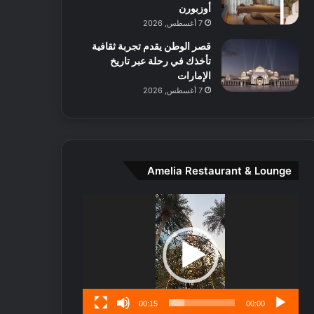
ط
أوزبورن
ا
7 أغسطس, 2026
ل
قصر الوطن يقدم تجربة ثقافية
م
تأخذك في رحلة عبر تاريخ
د
الإمارات
ي
7 أغسطس, 2026
ن
ة
و
ت
ج
ا
Amelia Restaurant & Lounge
ر
ب
مشغل
ل
الفيديو
ا
تُ
ن
س
ى
00:15
00:00