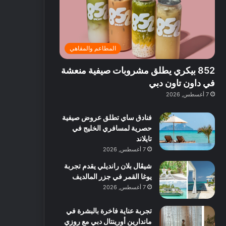
ت
د
ة
ق
ع
ا
غ
ل
ر
ئ
ن
ب
ف
ر
ي
د
المطاعم والمقاهي
و
ي
ة
ب
ا
ة
ب
ي
852 بيكري يطلق مشروبات صيفية منعشة
ع
ب
ا
:
ل
د
ل
ا
في داون تاون دبي
ي
ب
ن
س
7 أغسطس, 2026
ه
ي
ش
ت
ا
ا
ك
فنادق ساي تطلق عروض صيفية
ا
ط
ش
حصرية لمسافري الخليج في
ل
ا
ا
تايلاند
آ
ت
ف
7 أغسطس, 2026
ن
م
شيڤال بلان رانديلي يقدم تجربة
ع
يوغا القمر في جزر المالديف
ا
ل
7 أغسطس, 2026
م
و
تجربة عناية فاخرة بالبشرة في
س
ماندارين أورينتال دبي مع روزي