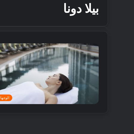
بيلا دونا
الوجها