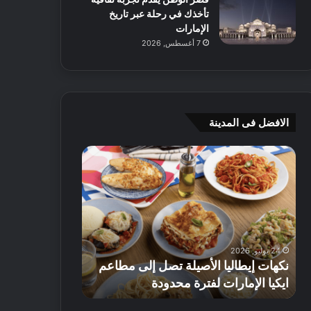
تأخذك في رحلة عبر تاريخ
الإمارات
7 أغسطس, 2026
الافضل فى المدينة
ن
ج
ك
ي
ه
أ
ا
م
ت
ج
إ
ي
ي
ه
24 يوليو, 2026
8 يوليو, 2026
ط
و
نكهات إيطاليا الأصيلة تصل إلى مطاعم
جي أم جي هوم
ا
م
ايكيا الإمارات لفترة محدودة
تصل إلى 70% على الأثاث
ل
ت
ي
ق