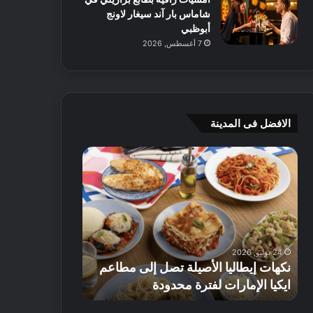
شاماس بار آند سيغار لاونج
أبوظبي
7 أغسطس, 2026
الافضل فى المدينة
ن
ج
ك
ي
ه
أ
ا
م
ت
ج
إ
ي
ي
ه
24 يوليو, 2026
8 يوليو, 2026
ط
و
نكهات إيطاليا الأصيلة تصل إلى مطاعم
جي أم جي هوم
ا
م
ايكيا الإمارات لفترة محدودة
تصل إلى 70% على الأثاث
ل
ت
ي
ق