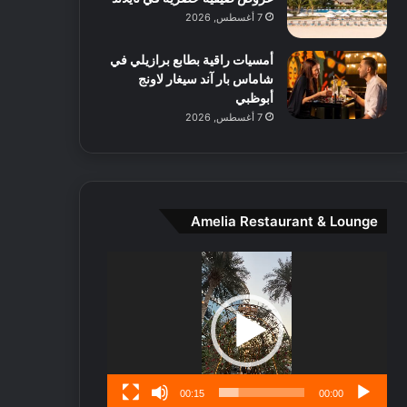
ط
7 أغسطس, 2026
ا
ل
أمسيات راقية بطابع برازيلي في
م
شاماس بار آند سيغار لاونج
د
أبوظبي
ي
7 أغسطس, 2026
ن
ة
و
ت
ج
ا
Amelia Restaurant & Lounge
ر
ب
مشغل
ل
الفيديو
ا
تُ
ن
س
ى
00:15
00:00