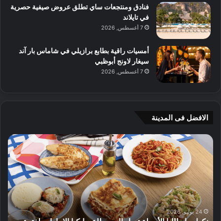
فنادق ومنتجعات ساي تطلق عروض صيفية حصرية
في تايلاند
7 أغسطس, 2026
أمسيات راقية بطابع برازيلي في شاماس بار آند
سيغار لاونج أبوظبي
7 أغسطس, 2026
الافضل فى المدينة
ن
ج
ك
ي
ه
أ
ا
م
ت
ج
إ
ي
ي
ه
ط
و
24 يوليو, 2026