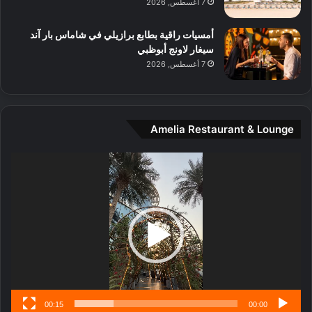
7 أغسطس, 2026
ا
ل
أمسيات راقية بطابع برازيلي في شاماس بار آند
م
سيغار لاونج أبوظبي
د
7 أغسطس, 2026
ي
ن
ة
و
Amelia Restaurant & Lounge
ت
ج
مشغل
ا
الفيديو
ر
ب
ل
ا
تُ
ن
س
ى
00:15
00:00