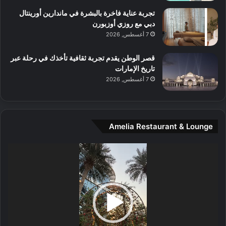
س
تجربة عناية فاخرة بالبشرة في ماندارين أورينتال
ط
دبي مع روزي أوزبورن
ا
7 أغسطس, 2026
ل
م
قصر الوطن يقدم تجربة ثقافية تأخذك في رحلة عبر
د
تاريخ الإمارات
ي
7 أغسطس, 2026
ن
ة
و
ت
Amelia Restaurant & Lounge
ج
ا
ر
مشغل
ب
الفيديو
ل
ا
تُ
ن
س
ى